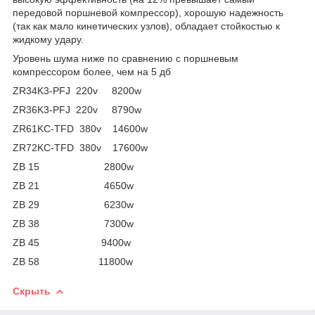
передовой поршневой компрессор), хорошую надежность
(так как мало кинетических узлов), обладает стойкостью к
жидкому удару.
Уровень шума ниже по сравнению с поршневым
компрессором более, чем на 5 дб
ZR34K3-PFJ 220v 8200w
ZR36K3-PFJ 220v 8790w
ZR61KC-TFD 380v 14600w
ZR72KC-TFD 380v 17600w
ZB 15 2800w
ZB 21 4650w
ZB 29 6230w
ZB 38 7300w
ZB 45 9400w
ZB 58 11800w
Скрыть