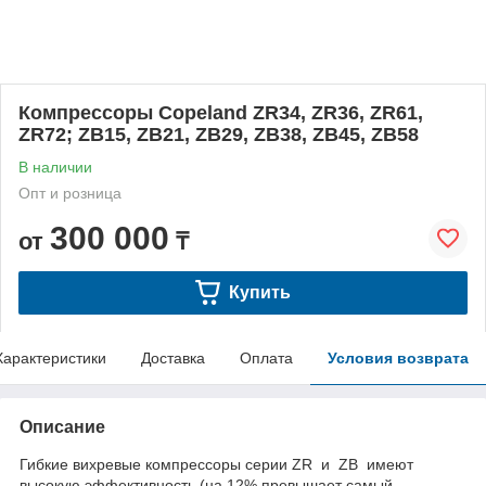
Компрессоры Copeland ZR34, ZR36, ZR61,
ZR72; ZB15, ZB21, ZB29, ZB38, ZB45, ZB58
В наличии
Опт и розница
300 000
от
₸
Купить
Характеристики
Доставка
Оплата
Условия возврата
Описание
Гибкие вихревые компрессоры серии ZR и ZB имеют
высокую эффективность (на 12% превышает самый